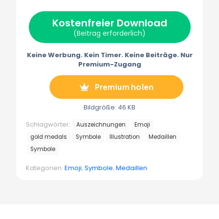
w
e
t
i
e
i
b
e
l
g
t
o
r
r
Kostenfreier Download
t
o
e
a
e
k
s
m
(Beitrag erforderlich)
r
t
m
)
Keine Werbung. Kein Timer. Keine Beiträge. Nur
Premium-Zugang
Premium holen
Bildgröße: 46 KB
Schlagwörter:
Auszeichnungen
Emoji
gold medals
Symbole
Illustration
Medaillen
Symbole
Kategorien:
Emoji
,
Symbole
,
Medaillen