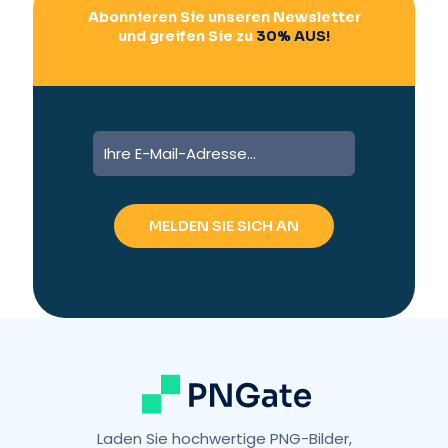
Abonnieren Sie unseren Newsletter
und greifen Sie zu
30% AUS!
A
l
t
e
r
n
a
t
i
v
e
:
Laden Sie hochwertige PNG-Bilder,