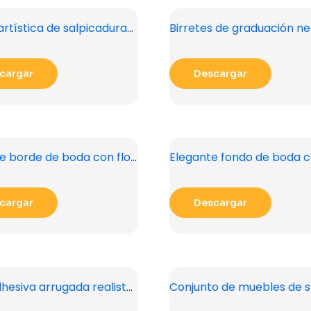
Pintura artística de salpicaduras de agua azul PNG gratis
cargar
Descargar
Fondo de borde de boda con flores rosas suaves PNG gratis
cargar
Descargar
Cinta adhesiva arrugada realista con textura brillante (PNG gratis)