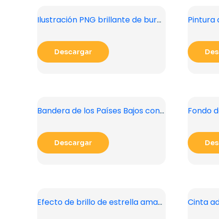
Ilustración PNG brillante de burbujas azules en estilo de dibujos animados
Descargar
Des
Bandera de los Países Bajos con rayas horizontales rojas, blancas y azules PNG gratis
Descargar
Des
Efecto de brillo de estrella amarilla brillante realista PNG gratis