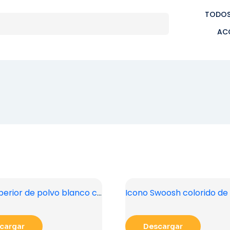
TODOS
AC
Vista superior de polvo blanco con sombra y textura PNG gratis
cargar
Descargar