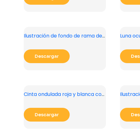
Ilustración de fondo de rama de árbol PNG gratis
Descargar
Des
Cinta ondulada roja y blanca con brillo realista PNG gratis
Descargar
Des