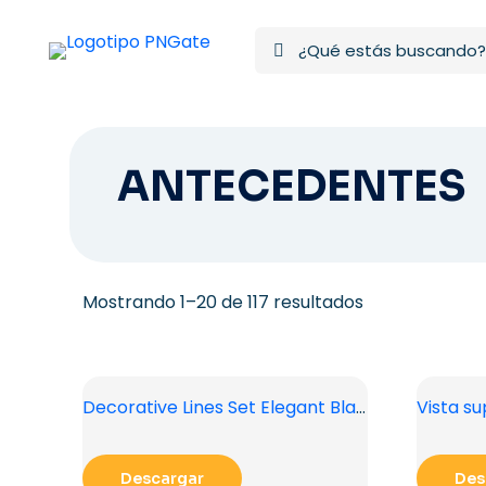
ANTECEDENTES
Ordenado
Mostrando 1–20 de 117 resultados
por
los
últimos
Decorative Lines Set Elegant Black Divider Set Free PNG
Descargar
Des