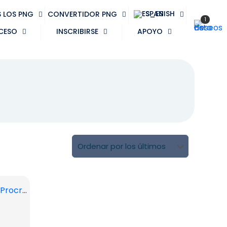
SPANISH
 LOS PNG
CONVERTIDOR PNG
1
CESO
INSCRIBIRSE
APOYO
Icono Swoosh colorido de Procreate sobre fondo negro PNG gratis