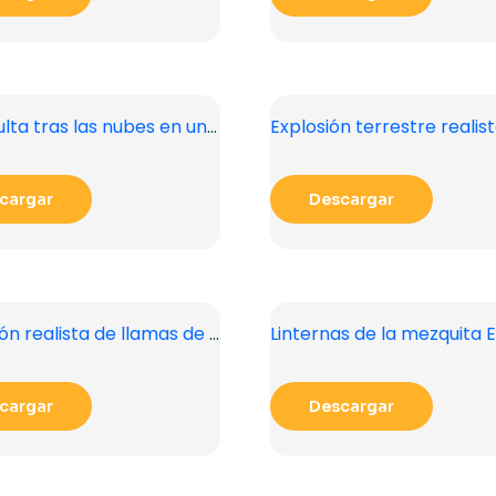
Luna oculta tras las nubes en un cielo de ensueño PNG gratis
cargar
Descargar
Ilustración realista de llamas de fuego para gráficos PNG gratuitos
cargar
Descargar