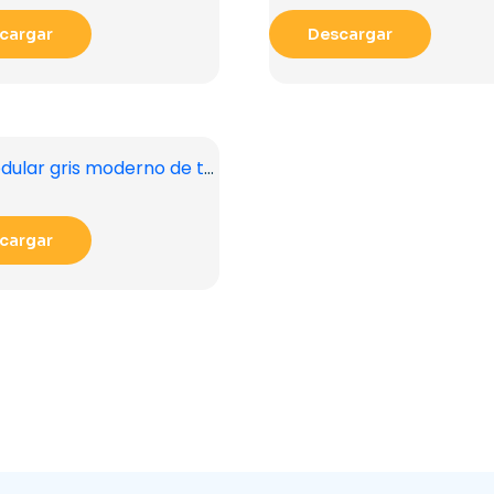
cargar
Descargar
Sofá modular gris moderno de tres secciones (imagen PNG gratuita)
cargar