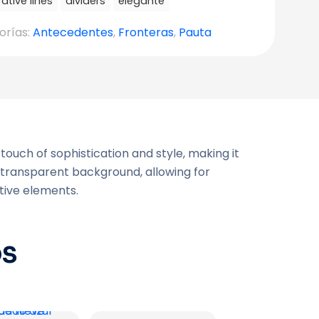
ative lines
dividers
elegante
orías:
Antecedentes
,
Fronteras
,
Pauta
touch of sophistication and style, making it
a transparent background, allowing for
ative elements.
OS