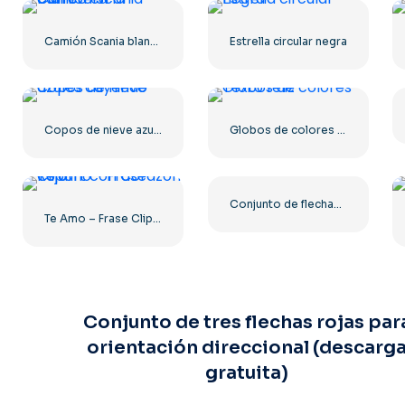
Camión Scania blanco en la carretera
Estrella circular negra
Copos de nieve azules cayendo
Globos de colores Texto feliz
Conjunto de flechas rojas 3D dibujadas a mano PNG gratis
Te Amo – Frase Clipart con Corazón Rojo
Conjunto de tres flechas rojas par
orientación direccional (descarg
gratuita)