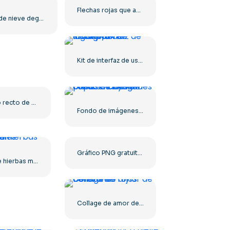
Flechas rojas que apuntan en todas direcciones para proyectos creativos. Descarga gratuita en formato PNG.
Copo de nieve degradado azul
Kit de interfaz de usuario/ux de logotipos de Instagram
Conjunto recto de flechas de degradado para dirección de avance PNG gratuito
Fondo de imágenes prediseñadas de copos de nieve blancos cayendo
Gráfico PNG gratuito de sombra plana con flecha derecha roja
Fondo de hierbas medicinales – ilustración
Collage de amor de belleza de corazones rojos