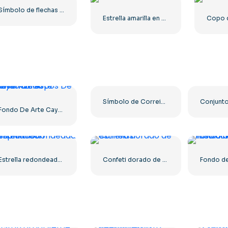
Símbolo de flechas circulares ReCaptcha en azul y gris (PNG) gratis
Estrella amarilla en un círculo negro
Símbolo de Correios en diseño 3D moderno PNG gratuito
Fondo De Arte Cayendo Copos De Nieve Azules
Estrella redondeada amarilla con resplandor
Confeti dorado de estrellas