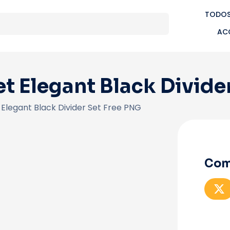
TODOS
AC
et Elegant Black Divide
 Elegant Black Divider Set Free PNG
Com
C
o
p
a
r
t