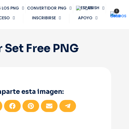
SPANISH
 LOS PNG
CONVERTIDOR PNG
1
CESO
INSCRIBIRSE
APOYO
r Set Free PNG
parte esta imagen:
C
C
C
C
o
o
o
o
m
m
m
m
m
p
p
p
p
a
a
a
a
r
r
r
r
t
t
t
t