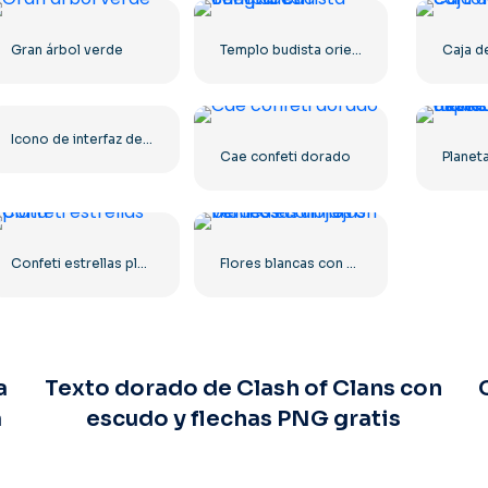
Gran árbol verde
Templo budista oriental en Bangladesh
Icono de interfaz de usuario suave con degradado de flecha derecha naranja PNG gratis
Cae confeti dorado
Confeti estrellas plata
Flores blancas con hojas verdes en un jarrón.
a
Texto dorado de Clash of Clans con
a
escudo y flechas PNG gratis