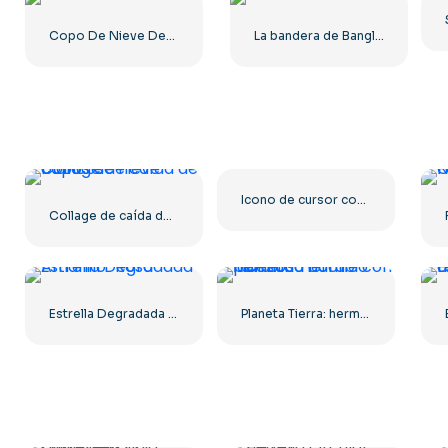
Copo De Nieve Degradado Azul Verde
La bandera de Bangladesh ondea al viento en un asta de bandera
Icono de cursor con flechas negras y verdes (PNG) gratis
Collage de caída de copos de nieve blancos
Estrella Degradada Amarillo-Rosa
Planeta Tierra: hermoso cambio para una noche con luces.