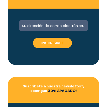
A
l
t
e
r
n
a
t
i
v
e
:
Suscríbete a nuestra newsletter y
consigue
30% APAGADO!