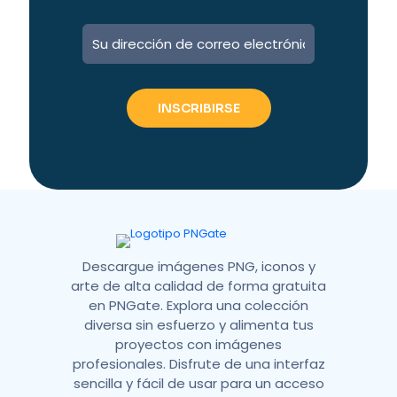
A
l
t
e
r
n
a
t
i
v
e
:
Descargue imágenes PNG, iconos y
arte de alta calidad de forma gratuita
en PNGate. Explora una colección
diversa sin esfuerzo y alimenta tus
proyectos con imágenes
profesionales. Disfrute de una interfaz
sencilla y fácil de usar para un acceso