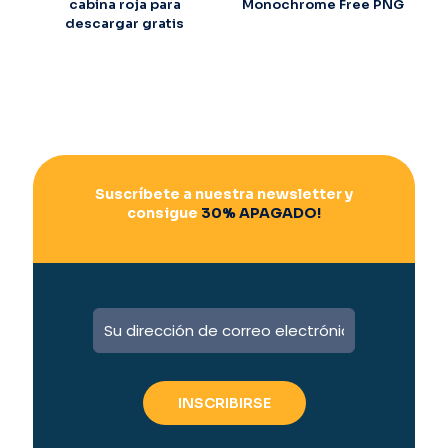
cabina roja para
Monochrome Free PNG
descargar gratis
Suscríbete a nuestra newsletter y
consigue
30% APAGADO!
A
l
t
e
r
n
a