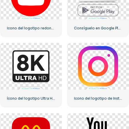
Icono del logotipo redondo de YouTube rojo, descarga PNG gratuita
Consíguelo en Google Play Conjunto de botones
Ícono del logotipo Ultra HD de 8k monocromo negro
Icono del logotipo de Instagram lineal degradado