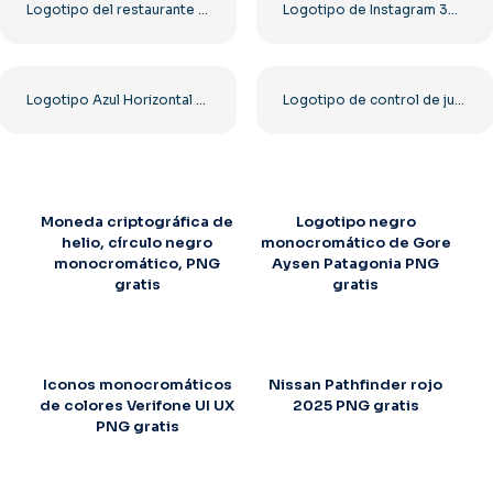
Logotipo del restaurante Greek Village Cafe – Descarga PNG gratuita
Logotipo de Instagram 3D degradado redondeado
Logotipo Azul Horizontal De Facebook
Logotipo de control de juegos azul: descarga la imagen PNG gratis
Moneda criptográfica de
Logotipo negro
helio, círculo negro
monocromático de Gore
monocromático, PNG
Aysen Patagonia PNG
gratis
gratis
Iconos monocromáticos
Nissan Pathfinder rojo
de colores Verifone UI UX
2025 PNG gratis
PNG gratis