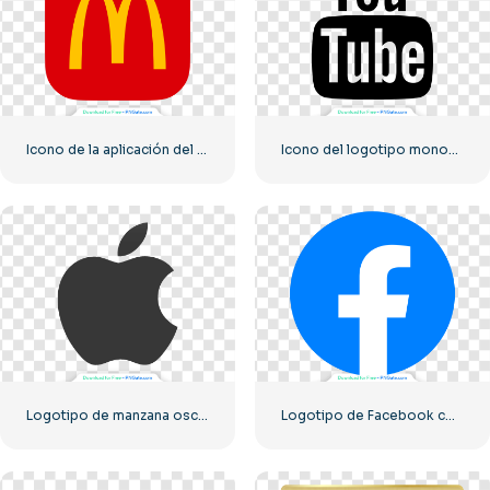
Icono de la aplicación del logotipo cuadrado redondeado rojo de McDonald's (2025) – Descargar PNG gratis
Icono del logotipo monocromático negro de YouTube: descarga PNG gratuita
Logotipo de manzana oscura
Logotipo de Facebook con un círculo azul