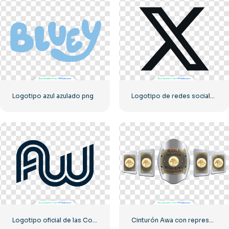
Logotipo azul azulado png
Logotipo de redes sociales con la letra X oscura 2025: descarga PNG gratuita
Logotipo oficial de las Conferencias Mundiales Afiliadas
Cinturón Awa con representación de Tag Team PNG: descarga PNG gratuita para tus proyectos