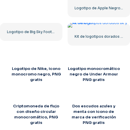
Logotipo de Apple Negro Clásico
Logotipo de Big Sky Football con un diseño atrevido para tu colección. Descarga PNG gratis.
Kit de logotipos dorados 8k y 4k Ultra HD
Logotipo de Nike, icono
Logotipo monocromático
monocromo negro, PNG
negro de Under Armour
gratis
PNG gratis
Criptomoneda de flujo
Dos escudos azules y
con diseño circular
menta con icono de
monocromático, PNG
marca de verificación
gratis
PNG gratis