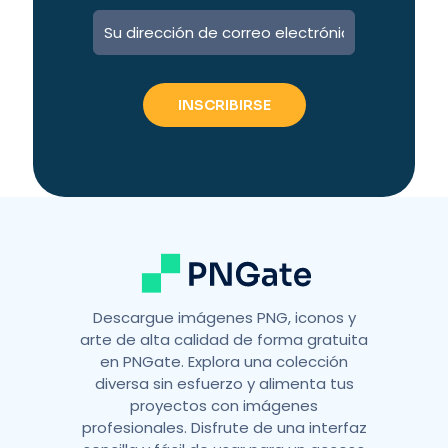
A
l
t
e
r
n
a
t
i
v
e
:
Descargue imágenes PNG, iconos y
arte de alta calidad de forma gratuita
en PNGate. Explora una colección
diversa sin esfuerzo y alimenta tus
proyectos con imágenes
profesionales. Disfrute de una interfaz