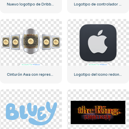
Nuevo logotipo de Dribbble 2023
Logotipo de controlador azul para el ícono de la aplicación Discord 2025: descarga PNG gratuita
Cinturón Awa con representación de Tag Team PNG: descarga PNG gratuita para tus proyectos
Logotipo del icono redondeado oscuro de Apple