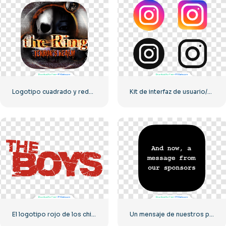
Logotipo cuadrado y redondeado de The Ring: Dreamcast Terrors Realm – Descarga PNG gratuita
Kit de interfaz de usuario/ux de logotipos de Instagram
El logotipo rojo de los chicos
Un mensaje de nuestros patrocinadores: logotipo cuadrado redondeado negro (descarga PNG gratuita)