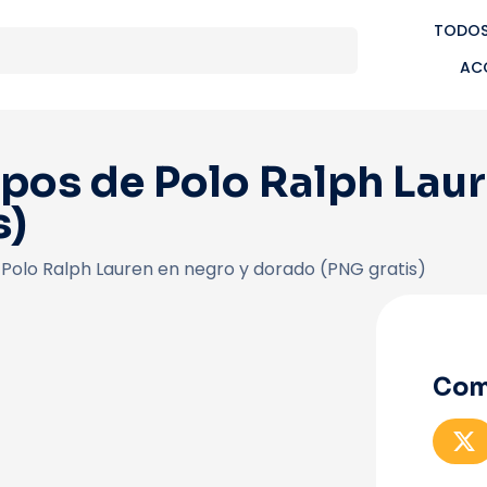
TODOS
AC
pos de Polo Ralph Laur
s)
 Polo Ralph Lauren en negro y dorado (PNG gratis)
Com
C
o
p