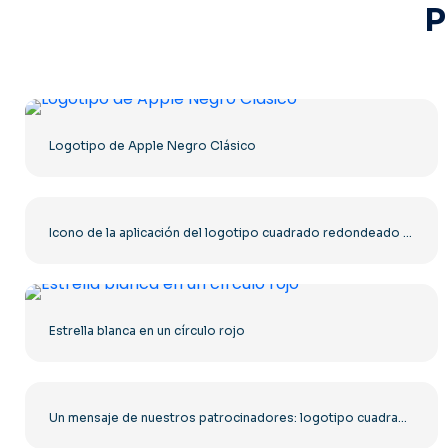
P
Logotipo de Apple Negro Clásico
Icono de la aplicación del logotipo cuadrado redondeado rojo de McDonald's (2025) – Descargar PNG gratis
Estrella blanca en un círculo rojo
Un mensaje de nuestros patrocinadores: logotipo cuadrado redondeado negro (descarga PNG gratuita)