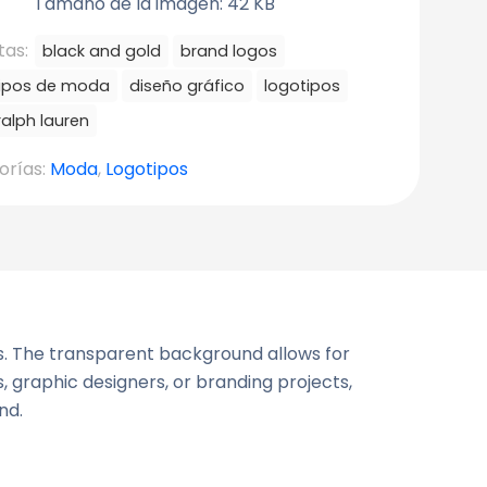
Tamaño de la imagen: 42 KB
tas:
black and gold
brand logos
tipos de moda
diseño gráfico
logotipos
ralph lauren
orías:
Moda
,
Logotipos
es. The transparent background allows for
s, graphic designers, or branding projects,
nd.