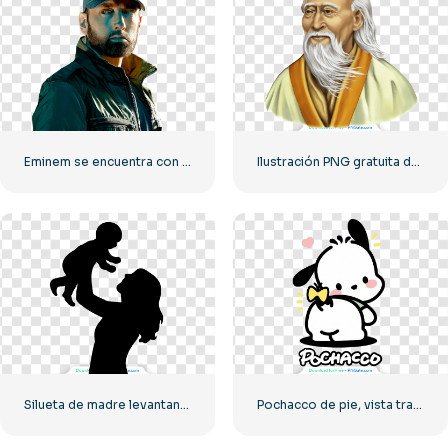
Eminem se encuentra con una gorra y una chaqueta negras.
Ilustración PNG gratuita del retrato en acuarela de Lao Tzu
Silueta de madre levantando a su bebé PNG gratis
Pochacco de pie, vista trasera, mostrando la cola – Descarga PNG gratuita