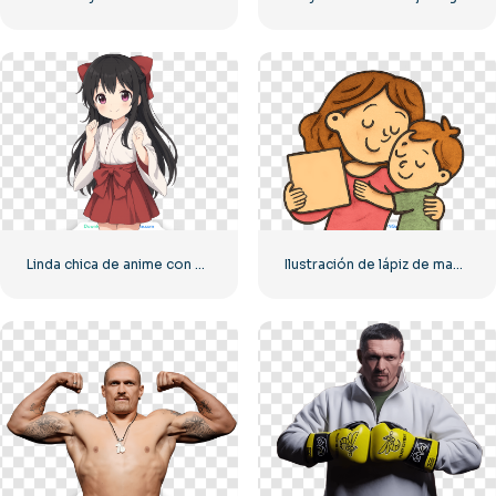
Linda chica de anime con vestido japonés blanco y rojo PNG gratis
Ilustración de lápiz de mamá y niño de dibujos animados PNG gratis