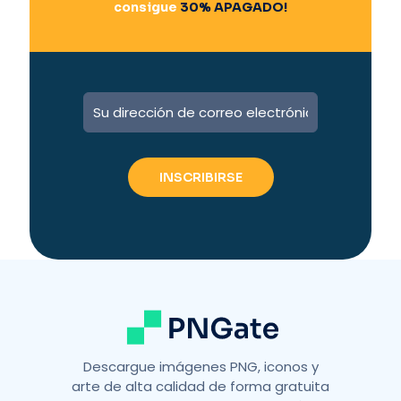
consigue
30% APAGADO!
A
l
t
e
r
n
a
t
i
v
e
:
Descargue imágenes PNG, iconos y
arte de alta calidad de forma gratuita