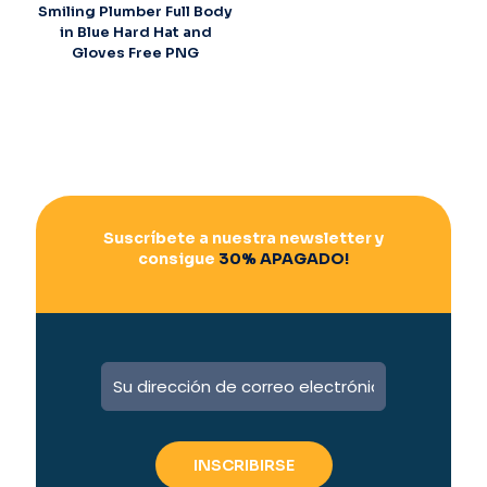
Smiling Plumber Full Body
in Blue Hard Hat and
Gloves Free PNG
Suscríbete a nuestra newsletter y
consigue
30% APAGADO!
A
l
t
e
r
n