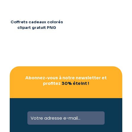
Coffrets cadeaux colorés
clipart gratuit PNG
Abonnez-vous à notre newsletter et
profitez
30% éteint !
A
l
t
e