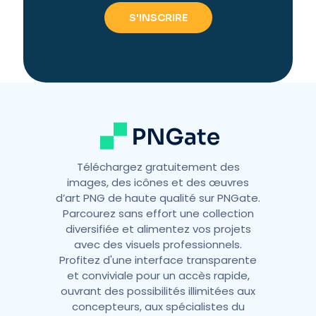
r
n
a
t
i
v
e
:
Téléchargez gratuitement des
images, des icônes et des œuvres
d’art PNG de haute qualité sur PNGate.
Parcourez sans effort une collection
diversifiée et alimentez vos projets
avec des visuels professionnels.
Profitez d'une interface transparente
et conviviale pour un accès rapide,
ouvrant des possibilités illimitées aux
concepteurs, aux spécialistes du