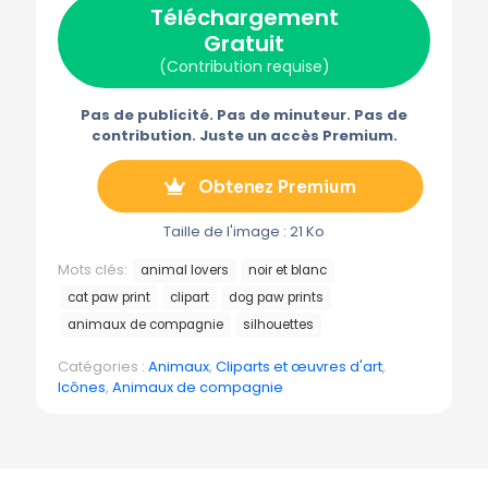
Téléchargement
i
b
e
i
g
t
o
r
l
r
Gratuit
t
o
e
a
e
k
s
m
(Contribution requise)
r
t
m
)
e
Pas de publicité. Pas de minuteur. Pas de
contribution. Juste un accès Premium.
Obtenez Premium
Taille de l'image : 21 Ko
Mots clés:
animal lovers
noir et blanc
cat paw print
clipart
dog paw prints
animaux de compagnie
silhouettes
Catégories :
Animaux
,
Cliparts et œuvres d'art
,
Icônes
,
Animaux de compagnie