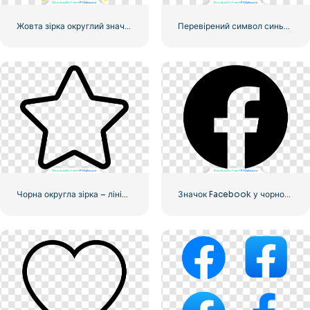
Жовта зірка округлий значок
Перевірений символ синього градієнта Instagram
Чорна округла зірка – лінійний значок
Значок Facebook у чорному кружечку