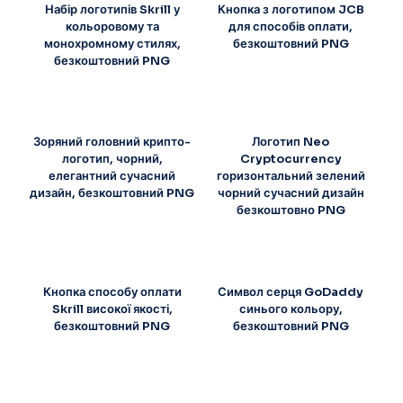
Набір логотипів Skrill у
Кнопка з логотипом JCB
кольоровому та
для способів оплати,
монохромному стилях,
безкоштовний PNG
безкоштовний PNG
Зоряний головний крипто-
Логотип Neo
логотип, чорний,
Cryptocurrency
елегантний сучасний
горизонтальний зелений
дизайн, безкоштовний PNG
чорний сучасний дизайн
безкоштовно PNG
Кнопка способу оплати
Символ серця GoDaddy
Skrill високої якості,
синього кольору,
безкоштовний PNG
безкоштовний PNG