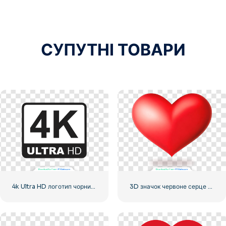
СУПУТНІ ТОВАРИ
4k Ultra HD логотип чорний монохромний
3D значок червоне серце з тінню