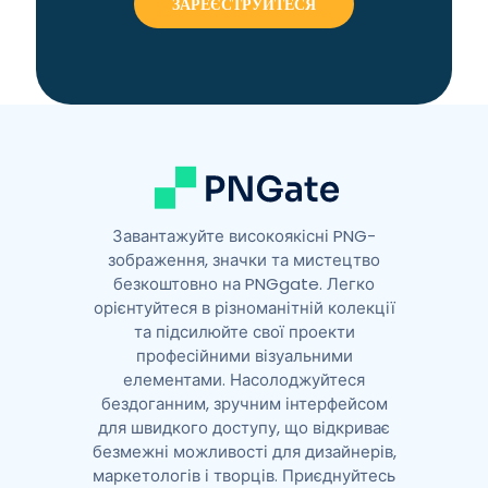
n
a
t
i
v
e
:
Завантажуйте високоякісні PNG-
зображення, значки та мистецтво
безкоштовно на PNGgate. Легко
орієнтуйтеся в різноманітній колекції
та підсилюйте свої проекти
професійними візуальними
елементами. Насолоджуйтеся
бездоганним, зручним інтерфейсом
для швидкого доступу, що відкриває
безмежні можливості для дизайнерів,
маркетологів і творців. Приєднуйтесь