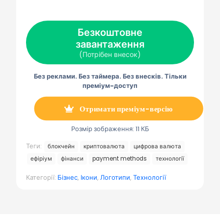
а
а
а
а
а
X
F
P
Е
Т
(
a
i
л
е
Т
c
n
е
л
в
e
t
к
е
Безкоштовне
і
b
e
т
г
т
завантаження
o
r
р
р
т
o
e
о
а
(Потрібен внесок)
е
k
s
н
м
р
t
н
а
)
а
Без реклами. Без таймера. Без внесків. Тільки
п
о
преміум-доступ
ш
т
а
Отримати преміум-версію
Розмір зображення: 11 КБ
Теги:
блокчейн
криптовалюта
цифрова валюта
ефіріум
фінанси
payment methods
технології
Категорії:
Бізнес
,
Ікони
,
Логотипи
,
Технології