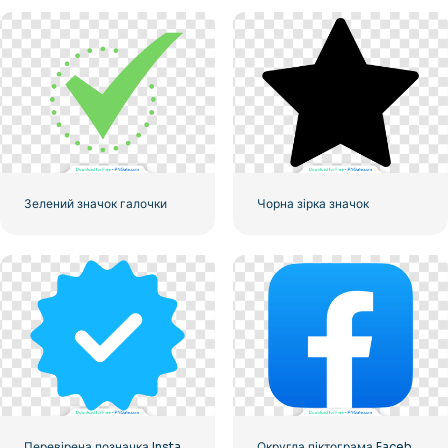
Зелений значок галочки
Чорна зірка значок
Перевірена позначка Instagram, закруглена синя
Округла піктограма Facebook із синім градієнтом