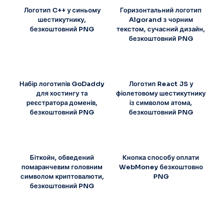
Логотип C++ у синьому
Горизонтальний логотип
шестикутнику,
Algorand з чорним
безкоштовний PNG
текстом, сучасний дизайн,
безкоштовний PNG
Набір логотипів GoDaddy
Логотип React JS у
для хостингу та
фіолетовому шестикутнику
реєстратора доменів,
із символом атома,
безкоштовний PNG
безкоштовний PNG
Біткойн, обведений
Кнопка способу оплати
помаранчевим головним
WebMoney безкоштовно
символом криптовалюти,
PNG
безкоштовний PNG