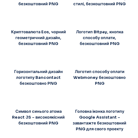
безкоштовний PNG
стилі, безкоштовний PNG
Криптовалюта Eos, чорний
Логотип Bitpay, кнопка
геометричний дизайн,
способу оплати,
безкоштовний PNG
безкоштовний PNG
Горизонтальний дизайн
Логотип способу оплати
логотипу Bancontact
Webmoney безкоштовно
безкоштовно PNG
PNG
Символ синього атома
Головна іконка логотипу
React JS – високоякісний
Google Assistant –
безкоштовний PNG
завантажте безкоштовний
PNG для свого проекту