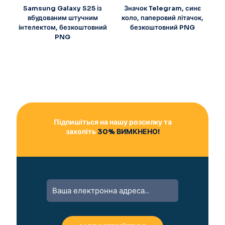
Samsung Galaxy S25 із
Значок Telegram, синє
вбудованим штучним
коло, паперовий літачок,
інтелектом, безкоштовний
безкоштовний PNG
PNG
Підпишіться на нашу розсилку та
захопіть
30% ВИМКНЕНО!
A
l
t
e
r