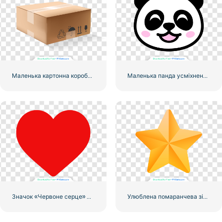
Маленька картонна коробка для доставки
Маленька панда усміхнене обличчя значок
Значок «Червоне серце» – 3
Улюблена помаранчева зірка