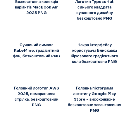
Безкоштовна колекція
Логотип Typescript
варіантів MacBook Air
синього квадрата
2025 PNG
сучасного дизайну
безкоштовно PNG
Сучасний символ
Чакра інтерфейсу
RubyMine, градієнтний
користувача Блискавка
фон, безкоштовний PNG
бірюзового градієнтного
кола безкоштовно PNG
Головний логотип AWS
Головна піктограма
2025, помаранчева
логотипу Google Play
стрілка, безкоштовний
Store – високоякісне
PNG
безкоштовне завантаження
PNG