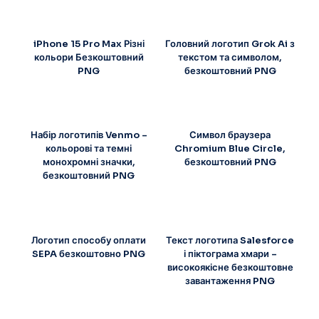
iPhone 15 Pro Max Різні
Головний логотип Grok Ai з
кольори Безкоштовний
текстом та символом,
PNG
безкоштовний PNG
Набір логотипів Venmo –
Символ браузера
кольорові та темні
Chromium Blue Circle,
монохромні значки,
безкоштовний PNG
безкоштовний PNG
Логотип способу оплати
Текст логотипа Salesforce
SEPA безкоштовно PNG
і піктограма хмари –
високоякісне безкоштовне
завантаження PNG