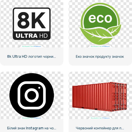
8k Ultra HD логотип чорний монохромний
Еко значок продукту значок
Білий знак Instagram на чорному колі
Червоний контейнер для перевезення вантажів морем