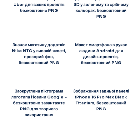
Uber для ваших проектів
3D у зеленому та срібному
безкоштовно PNG
кольорах, безкоштовний
PNG
Значок магазину додатків
Макет смартфона в руках
Nike NTC у високій якості,
людини Android для
прозорий фон,
дизайн-проектів,
безкоштовний PNG
безкоштовний PNG
Заокруглена піктограма
Зображення задньої панелі
логотипа Новини Google –
iPhone 16 Pro Max Black
безкоштовно завантажте
Titanium, безкоштовний
PNG для творчого
PNG
використання