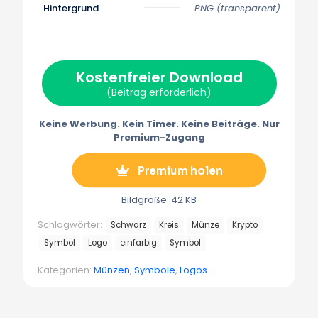
f
f
f
f
f
Hintergrund
PNG (transparent)
X
F
P
E
T
(
a
i
m
e
T
c
n
a
l
w
e
t
i
e
i
b
e
l
g
t
o
r
r
Kostenfreier Download
t
o
e
a
e
k
s
m
(Beitrag erforderlich)
r
t
m
)
Keine Werbung. Kein Timer. Keine Beiträge. Nur
Premium-Zugang
Premium holen
Bildgröße: 42 KB
Schlagwörter:
Schwarz
Kreis
Münze
Krypto
Symbol
Logo
einfarbig
Symbol
Kategorien:
Münzen
,
Symbole
,
Logos