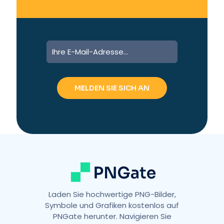
A
l
t
e
r
n
a
t
i
v
e
:
Laden Sie hochwertige PNG-Bilder,
Symbole und Grafiken kostenlos auf
PNGate herunter. Navigieren Sie