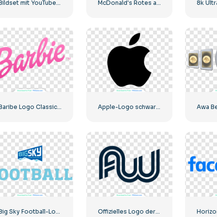
Bildset mit YouTube-Logos und -Symbolen – kostenloser PNG-Download
McDonald's Rotes abgerundetes quadratisches Logo-App-Symbol 2025 – Kostenloses PNG herunterladen
Baribe Logo Classic mit Farbverlauf
Apple-Logo schwarz klassisch
Big Sky Football-Logo mit auffälligem Design für Ihre Sammlung. Kostenloser PNG-Download
Offizielles Logo der Affiliate World Conferences