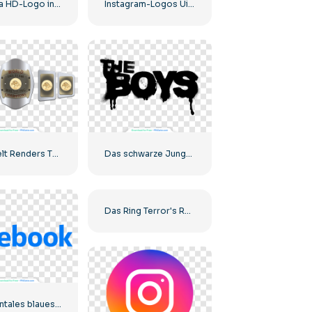
8k Ultra HD-Logo in Gold
Instagram-Logos Ui/Ux-Kit
Awa Belt Renders Tag Team PNG – Kostenloser PNG-Download für Ihre Projekte
Das schwarze Jungen-Logo mit Blutstreifen
Das Ring Terror's Realm Logo Schwarzes Quadrat – Kostenloser PNG-Download
Horizontales blaues Facebook-Logo