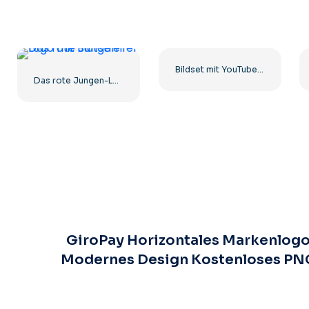
Bildset mit YouTube-Logos und -Symbolen – kostenloser PNG-Download
Das rote Jungen-Logo mit Blutstreifen
GiroPay Horizontales Markenlog
Modernes Design Kostenloses PN