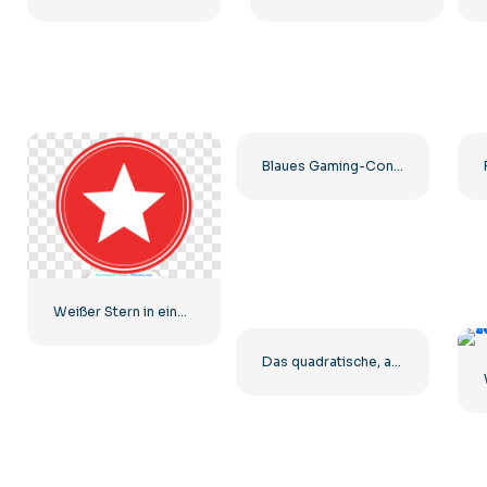
Blaues Gaming-Controller-Gesichtslogo – Kostenloses PNG-Bild herunterladen
Weißer Stern in einem roten Kreis
Das quadratische, abgerundete Logo von The Ring Dreamcast Terrors Realm – Kostenloser PNG-Download