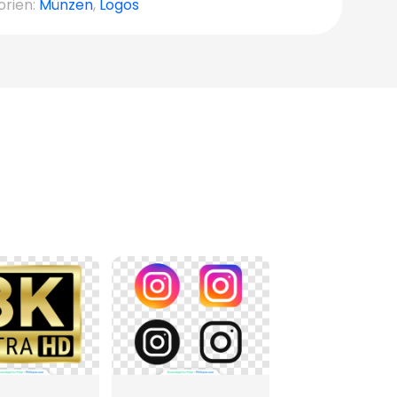
orien:
Münzen
,
Logos