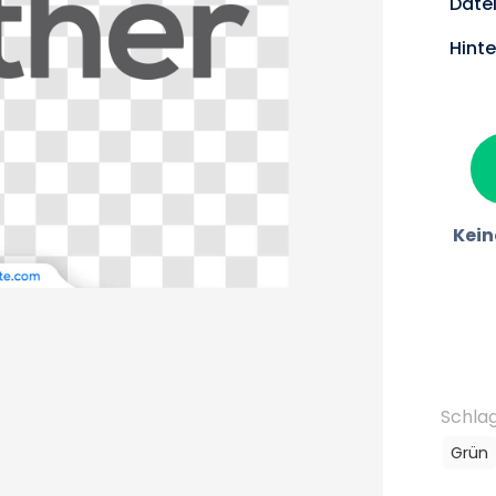
Date
Hint
Kein
Schla
Grün