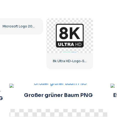
Microsoft Logo 2025 Horizontal – Kostenloser PNG-Download
8k Ultra HD-Logo-Symbol schwarz monochrom
o
Großer grüner Baum PNG
E
G