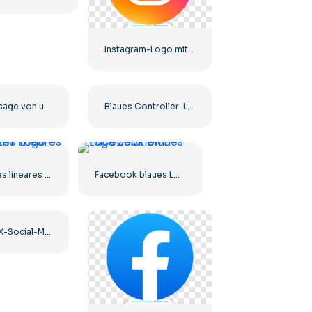
Instagram-Logo mit Farbverlauf eingekreist
Eine Massage von unseren Sponsoren. Schwarzes abgerundetes quadratisches Symbol-Logo – kostenloser PNG-Download
Blaues Controller-Logo für Discord-App-Symbol 2025: Kostenloser PNG-Download
Schwarzes lineares Instagram-Logo-Symbol
Facebook blaues Logo Zeichen F
Dunkles X-Social-Media-Logo 2025: Kostenloser PNG-Download