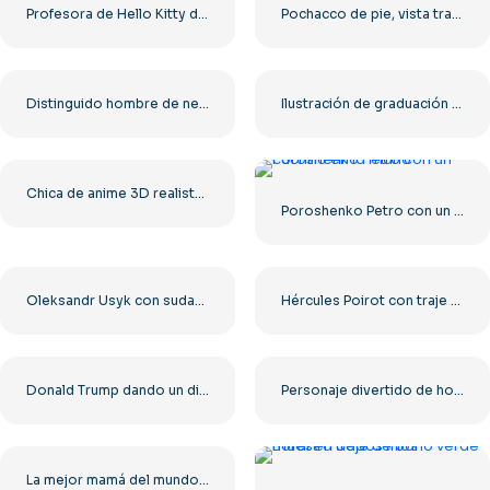
Profesora de Hello Kitty de pie frente a la pizarra con puntero PNG gratis
Pochacco de pie, vista trasera, mostrando la cola – Descarga PNG gratuita
Distinguido hombre de negocios negro sonriendo a la cámara PNG gratis
Ilustración de graduación de una estudiante negra PNG gratis
Chica de anime 3D realista sonriendo PNG gratis
Poroshenko Petro con un cuchillo en la mano
Oleksandr Usyk con sudadera y guantes de boxeo amarillos (PNG)
Hércules Poirot con traje elegante PNG gratis
Donald Trump dando un discurso PNG gratis
Personaje divertido de hombre perro en dos poses PNG gratis
La mejor mamá del mundo, diseño minimalista negro, PNG gratis