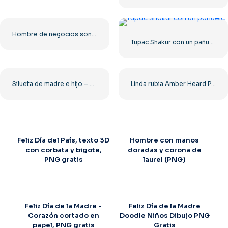
Hombre de negocios sonriendo con traje y corbata roja PNG gratis
Tupac Shakur con un pañuelo
Silueta de madre e hijo – PNG gratis de alta calidad
Linda rubia Amber Heard PNG gratis
Feliz Día del País, texto 3D
Hombre con manos
con corbata y bigote,
doradas y corona de
PNG gratis
laurel (PNG)
Feliz Día de la Madre -
Feliz Día de la Madre
Corazón cortado en
Doodle Niños Dibujo PNG
papel, PNG gratis
Gratis