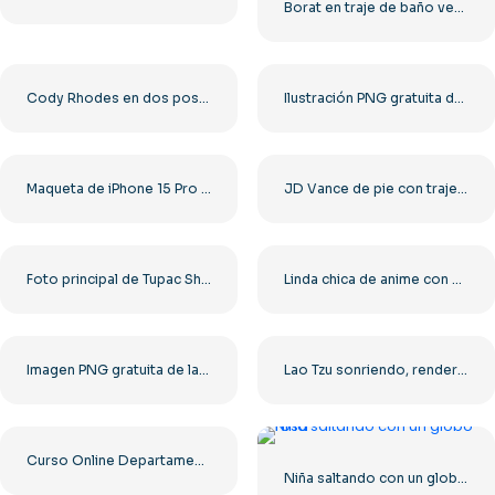
Borat en traje de baño verde se muestra genial
Cody Rhodes en dos poses: descarga PNG gratuita para fans
Ilustración PNG gratuita de una familia bajo un paraguas de seguro
Maqueta de iPhone 15 Pro en mano (PNG gratis)
JD Vance de pie con traje, imagen PNG gratuita
Foto principal de Tupac Shakur con el torso desnudo
Linda chica de anime con vestido japonés blanco y rojo PNG gratis
Imagen PNG gratuita de la rubia Amber Heard sonriendo
Lao Tzu sonriendo, render 3D realista, PNG gratuito
Curso Online Departamento Pessoal Banner PNG gratis
Niña saltando con un globo rosa