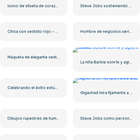
Icono de silueta de corazón de madre e hija PNG gratis
Steve Jobs sosteniendo el iPhone original PNG gratis
Chica con vestido rojo – Descargar imagen PNG gratis
Hombre de negocios serio con traje mirando a la distancia PNG gratis
Maqueta de elegante vestido rosa para niños, PNG gratis
La niña Barbie sonríe y agita la mano.
Celebrando el éxito estudiantil en la ceremonia de graduación (PNG gratis)
Gigachad mira fijamente a la cámara con el torso desnudo.
Dibujos rupestres de humanos y animales (PNG) gratis
Steve Jobs como personaje de Los Simpson sosteniendo un iPhone (PNG gratis)