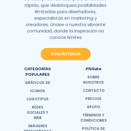
rápido, que desbloquea posibilidades
ilimitadas para diseñadores,
especialistas en marketing y
creadores. Únase a nuestra vibrante
comunidad, donde la inspiración no
conoce límites
CONTÁCTENOS
CATEGORÍAS
PNGate
POPULARES
SOBRE
NOSOTROS
GRÁFICOS 3D
CONTACTO
ICONOS
PRECIOS
LOGOTIPOS
APOYO
REDES
SOCIALES Y
TÉRMINOS Y
WEB
CONDICIONES
IMÁGENES
POLÍTICA DE