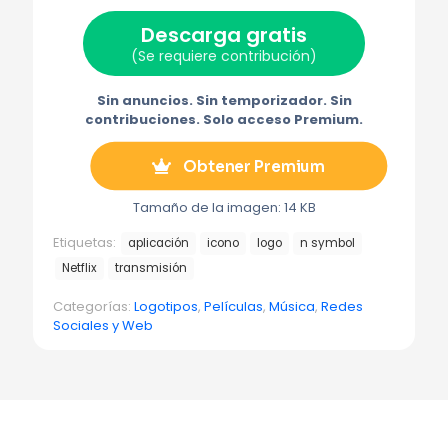
i
b
e
e
g
t
o
r
o
r
Descarga gratis
t
o
e
e
a
e
k
s
l
m
(Se requiere contribución)
r
t
e
a
)
c
t
Sin anuncios. Sin temporizador. Sin
r
contribuciones. Solo acceso Premium.
ó
n
i
Obtener Premium
c
o
Tamaño de la imagen: 14 KB
Etiquetas:
aplicación
icono
logo
n symbol
Netflix
transmisión
Categorías:
Logotipos
,
Películas
,
Música
,
Redes
Sociales y Web