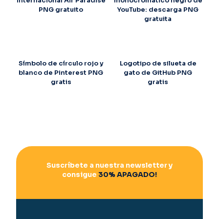
internacional Air Paradise
monocromático negro de
PNG gratuito
YouTube: descarga PNG
gratuita
Símbolo de círculo rojo y
Logotipo de silueta de
blanco de Pinterest PNG
gato de GitHub PNG
gratis
gratis
Suscríbete a nuestra newsletter y
consigue
30% APAGADO!