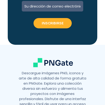
A
l
t
e
r
n
a
t
i
v
e
:
Descargue imágenes PNG, iconos y
arte de alta calidad de forma gratuita
en PNGate. Explora una colección
diversa sin esfuerzo y alimenta tus
proyectos con imágenes
profesionales. Disfrute de una interfaz
sencilla y fácil de usar para un acceso