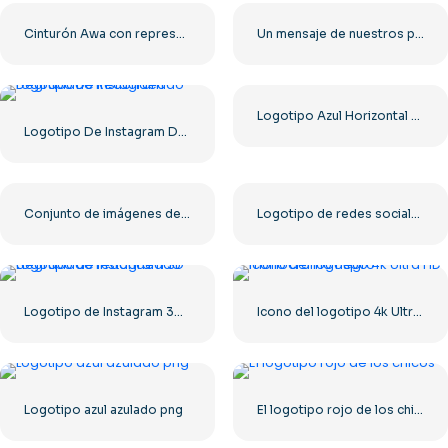
Cinturón Awa con representación de Tag Team PNG: descarga PNG gratuita para tus proyectos
Un mensaje de nuestros patrocinadores: logotipo cuadrado redondeado negro (descarga PNG gratuita)
Logotipo Azul Horizontal De Facebook
Logotipo De Instagram Degradado Redondeado
Conjunto de imágenes de logotipos e íconos de YouTube: descarga gratuita PNG
Logotipo de redes sociales con la letra X oscura 2025: descarga PNG gratuita
Logotipo de Instagram 3D degradado redondeado
Icono del logotipo 4k Ultra HD monocromo negro
Logotipo azul azulado png
El logotipo rojo de los chicos