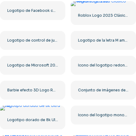
Logotipo de Facebook con un círculo azul
Roblox Logo 2023 Clásico Negro horizontal
Logotipo de control de juegos azul: descarga la imagen PNG gratis
Logotipo de la letra M amarilla de McDonald's 2025: descarga PNG gratuita
Logotipo de Microsoft 2025 horizontal: descarga gratuita en formato PNG
Icono del logotipo redondo de YouTube rojo, descarga PNG gratuita
Barbie efecto 3D Logo Rosa
Conjunto de imágenes de logotipos e íconos de YouTube: descarga PNG gratuita
Icono del logotipo monocromático negro de YouTube: descarga PNG gratuita
Logotipo dorado de 8k Ultra HD