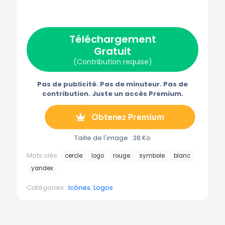
r
r
r
r
r
X
F
P
E
T
(
a
i
-
é
T
c
n
m
l
w
e
t
a
é
Téléchargement
i
b
e
i
g
t
o
r
l
r
Gratuit
t
o
e
a
e
k
s
m
(Contribution requise)
r
t
m
)
e
Pas de publicité. Pas de minuteur. Pas de
contribution. Juste un accès Premium.
Obtenez Premium
Taille de l'image : 38 Ko
Mots clés:
cercle
logo
rouge
symbole
blanc
yandex
Catégories :
Icônes
,
Logos