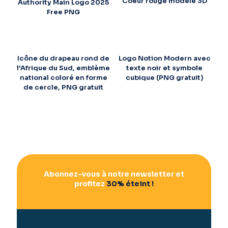
Coeur rouge modèle 3D
Authority Main Logo 2025
Free PNG
Icône du drapeau rond de
Logo Notion Modern avec
l'Afrique du Sud, emblème
texte noir et symbole
national coloré en forme
cubique (PNG gratuit)
de cercle, PNG gratuit
Abonnez-vous à notre newsletter et
profitez
30% éteint !