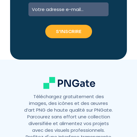
A
l
t
e
r
n
a
t
i
v
e
:
Téléchargez gratuitement des
images, des icônes et des œuvres
d’art PNG de haute qualité sur PNGate.
Parcourez sans effort une collection
diversifiée et alimentez vos projets
avec des visuels professionnels.
Profitez d'une interface transparente