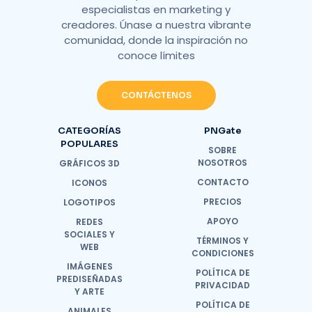
especialistas en marketing y
creadores. Únase a nuestra vibrante
comunidad, donde la inspiración no
conoce límites
CONTÁCTENOS
CATEGORÍAS
PNGate
POPULARES
SOBRE
NOSOTROS
GRÁFICOS 3D
CONTACTO
ICONOS
PRECIOS
LOGOTIPOS
APOYO
REDES
SOCIALES Y
TÉRMINOS Y
WEB
CONDICIONES
IMÁGENES
POLÍTICA DE
PREDISEÑADAS
PRIVACIDAD
Y ARTE
POLÍTICA DE
ANIMALES