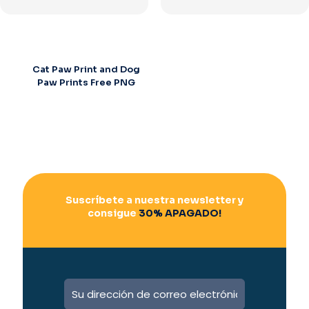
Cat Paw Print and Dog
Paw Prints Free PNG
Suscríbete a nuestra newsletter y
consigue
30% APAGADO!
A
l