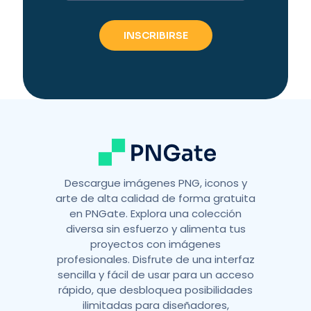
t
e
r
n
a
t
i
v
e
:
Descargue imágenes PNG, iconos y
arte de alta calidad de forma gratuita
en PNGate. Explora una colección
diversa sin esfuerzo y alimenta tus
proyectos con imágenes
profesionales. Disfrute de una interfaz
sencilla y fácil de usar para un acceso
rápido, que desbloquea posibilidades
ilimitadas para diseñadores,