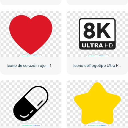
Icono de corazón rojo – 1
Ícono del logotipo Ultra HD de 8k monocromo negro